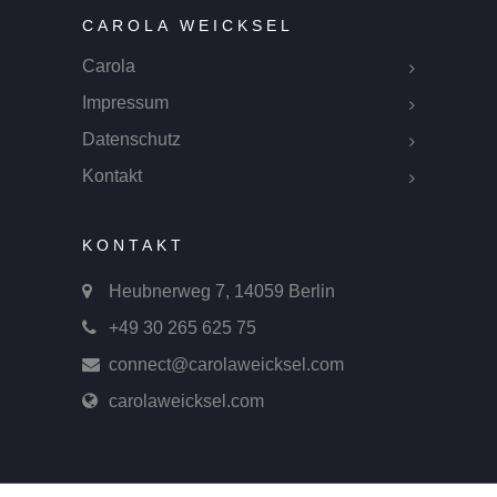
CAROLA WEICKSEL
Carola
Impressum
Datenschutz
Kontakt
KONTAKT
Heubnerweg 7, 14059 Berlin
+49 30 265 625 75
connect@carolaweicksel.com
carolaweicksel.com